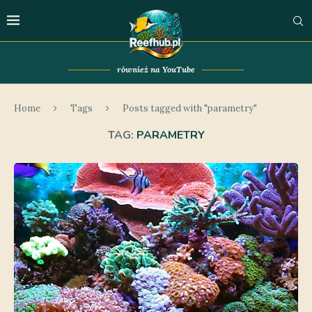
również na YouTube
Home
Tags
Posts tagged with "parametry"
TAG:
PARAMETRY