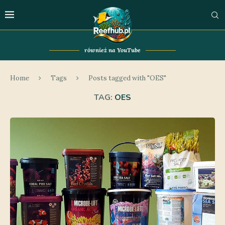
również na YouTube
Home
Tags
Posts tagged with "OES"
TAG:
OES