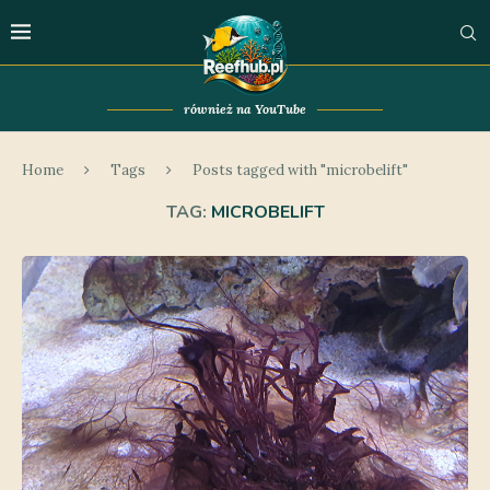
również na YouTube
Home
Tags
Posts tagged with "microbelift"
TAG:
MICROBELIFT