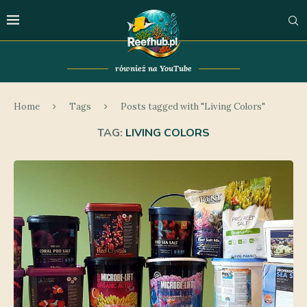
również na YouTube
Home
Tags
Posts tagged with "Living Colors"
TAG:
LIVING COLORS