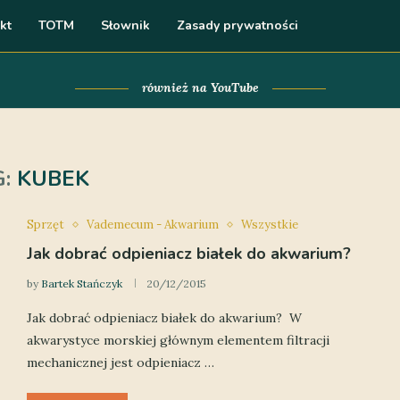
kt
TOTM
Słownik
Zasady prywatności
również na YouTube
G:
KUBEK
Sprzęt
Vademecum - Akwarium
Wszystkie
Jak dobrać odpieniacz białek do akwarium?
by
Bartek Stańczyk
20/12/2015
Jak dobrać odpieniacz białek do akwarium? W
akwarystyce morskiej głównym elementem filtracji
mechanicznej jest odpieniacz …