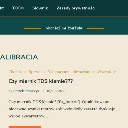
kt
TOTM
Słownik
Zasady prywatności
również na YouTube
KALIBRACJA
Chemia
Sprzęt
Vademecum - Akwarium
Wszystkie
Czy miernik TDS kłamie???
by
Bartek Stańczyk
10/01/2015
Czy miernik TDS kłamie? [fb_button] Opublikowane
niedawno wyniki testów soli wzbudziły zażarte dyskusje
wśród akwarystów. …