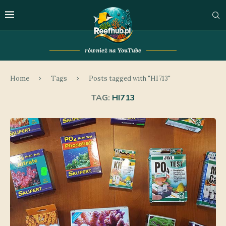
również na YouTube
Home
Tags
Posts tagged with "HI713"
TAG:
HI713