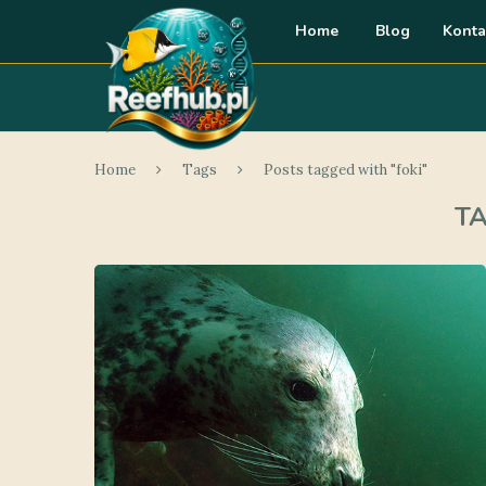
Home
Blog
Konta
Home
Tags
Posts tagged with "foki"
T