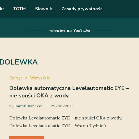
kt
TOTM
Słownik
Zasady prywatności
również na YouTube
DOLEWKA
Sprzęt
Wszystkie
Dolewka automatyczna Levelautomatic EYE –
nie spuści OKA z wody.
by
Bartek Stańczyk
25/06/2017
Dolewka Levelautomatic EYE – nie spuści OKA z wody.
Dolewka Levelautomatic EYE – Wstęp Tydzień …