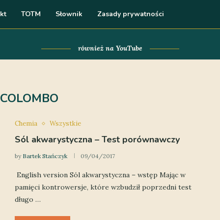
kt
TOTM
Słownik
Zasady prywatności
również na YouTube
COLOMBO
Chemia
Wszystkie
Sól akwarystyczna – Test porównawczy
by
Bartek Stańczyk
09/04/2017
English version Sól akwarystyczna – wstęp Mając w
pamięci kontrowersje, które wzbudził poprzedni test
długo …