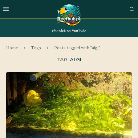
również na YouTube
Home
Tags
Posts tagged with "algi"
TAG:
ALGI