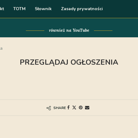
kt
TOTM
Słownik
Zasady prywatności
również na YouTube
ia
PRZEGLĄDAJ OGŁOSZENIA
SHARE