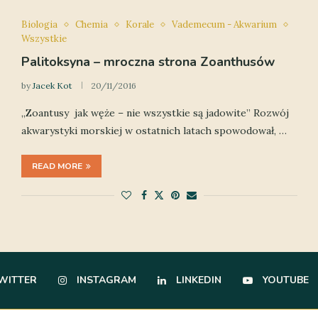
Biologia
Chemia
Korale
Vademecum - Akwarium
Wszystkie
Palitoksyna – mroczna strona Zoanthusów
by
Jacek Kot
20/11/2016
„Zoantusy jak węże – nie wszystkie są jadowite” Rozwój
akwarystyki morskiej w ostatnich latach spowodował, …
READ MORE
WITTER
INSTAGRAM
LINKEDIN
YOUTUBE