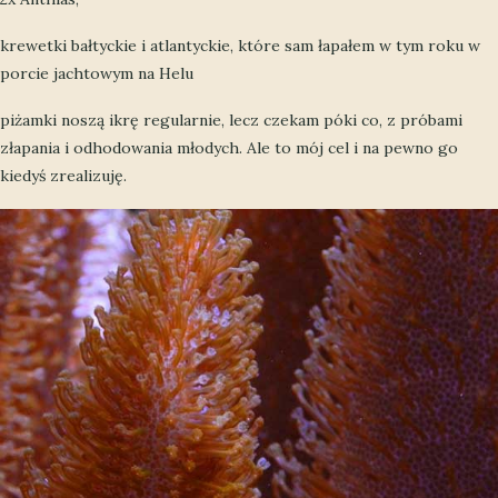
krewetki bałtyckie i atlantyckie, które sam łapałem w tym roku w
porcie jachtowym na Helu
piżamki noszą ikrę regularnie, lecz czekam póki co, z próbami
złapania i odhodowania młodych. Ale to mój cel i na pewno go
kiedyś zrealizuję.