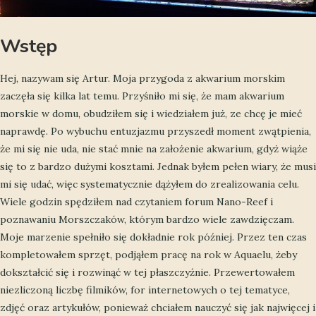
Wstęp
Hej, nazywam się Artur. Moja przygoda z akwarium morskim
zaczęła się kilka lat temu. Przyśniło mi się, że mam akwarium
morskie w domu, obudziłem się i wiedziałem już, ze chcę je mieć
naprawdę. Po wybuchu entuzjazmu przyszedł moment zwątpienia,
że mi się nie uda, nie stać mnie na założenie akwarium, gdyż wiąże
się to z bardzo dużymi kosztami. Jednak byłem pełen wiary, że musi
mi się udać, więc systematycznie dążyłem do zrealizowania celu.
Wiele godzin spędziłem nad czytaniem forum Nano-Reef i
poznawaniu Morszczaków, którym bardzo wiele zawdzięczam.
Moje marzenie spełniło się dokładnie rok później. Przez ten czas
kompletowałem sprzęt, podjąłem pracę na rok w Aquaelu, żeby
dokształcić się i rozwinąć w tej płaszczyźnie. Przewertowałem
niezliczoną liczbę filmików, for internetowych o tej tematyce,
zdjęć oraz artykułów, ponieważ chciałem nauczyć się jak najwięcej i