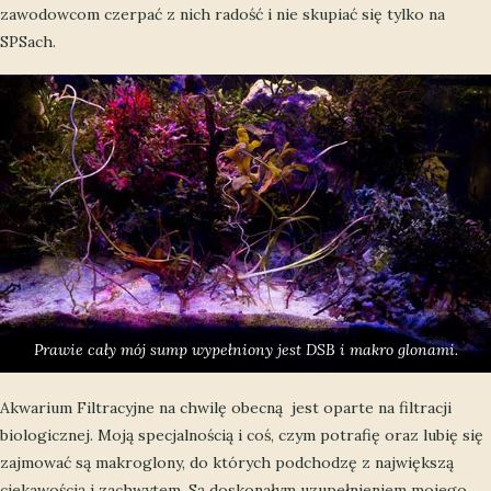
zawodowcom czerpać z nich radość i nie skupiać się tylko na
SPSach.
Prawie cały mój sump wypełniony jest DSB i makro glonami.
Akwarium Filtracyjne na chwilę obecną jest oparte na filtracji
biologicznej. Moją specjalnością i coś, czym potrafię oraz lubię się
zajmować są makroglony, do których podchodzę z największą
ciekawością i zachwytem. Są doskonałym uzupełnieniem mojego