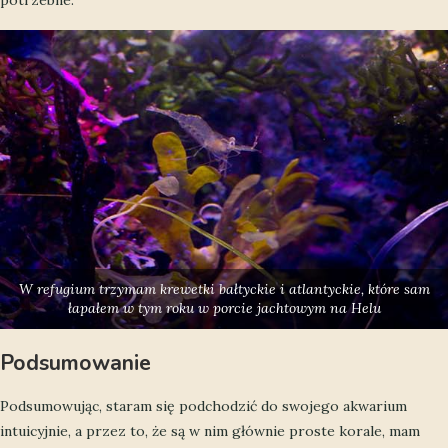
potrzebne.
W refugium trzymam krewetki bałtyckie i atlantyckie, które sam
łapałem w tym roku w porcie jachtowym na Helu
Podsumowanie
Podsumowując, staram się podchodzić do swojego akwarium
intuicyjnie, a przez to, że są w nim głównie proste korale, mam