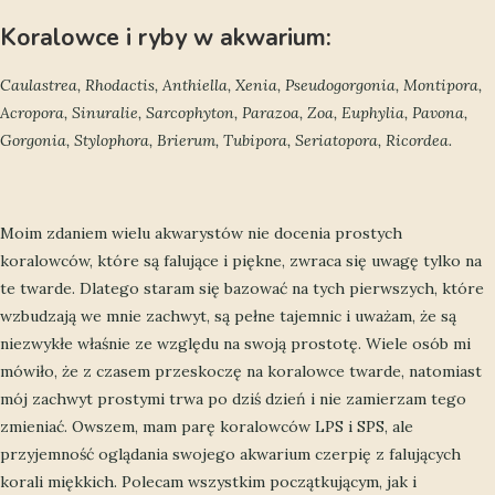
Koralowce i ryby w akwarium:
Caulastrea, Rhodactis, Anthiella, Xenia, Pseudogorgonia, Montipora,
Acropora, Sinuralie, Sarcophyton, Parazoa, Zoa, Euphylia, Pavona,
Gorgonia, Stylophora, Brierum, Tubipora, Seriatopora, Ricordea.
Moim zdaniem wielu akwarystów nie docenia prostych
koralowców, które są falujące i piękne, zwraca się uwagę tylko na
te twarde. Dlatego staram się bazować na tych pierwszych, które
wzbudzają we mnie zachwyt, są pełne tajemnic i uważam, że są
niezwykłe właśnie ze względu na swoją prostotę. Wiele osób mi
mówiło, że z czasem przeskoczę na koralowce twarde, natomiast
mój zachwyt prostymi trwa po dziś dzień i nie zamierzam tego
zmieniać. Owszem, mam parę koralowców LPS i SPS, ale
przyjemność oglądania swojego akwarium czerpię z falujących
korali miękkich. Polecam wszystkim początkującym, jak i