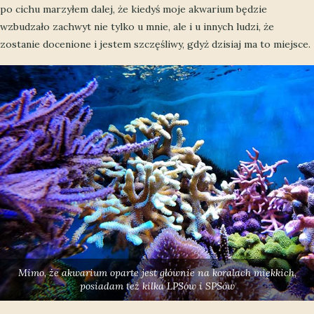
po cichu marzyłem dalej, że kiedyś moje akwarium będzie
wzbudzało zachwyt nie tylko u mnie, ale i u innych ludzi, że
zostanie docenione i jestem szczęśliwy, gdyż dzisiaj ma to miejsce.
Mimo, że akwarium oparte jest głównie na koralach miękkich,
posiadam też kilka LPSów i SPSów