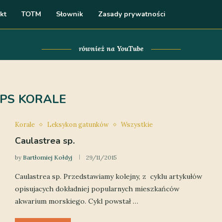
kt
TOTM
Słownik
Zasady prywatności
również na YouTube
PS KORALE
Korale
Leksykon gatunków
Wszystkie
Caulastrea sp.
by
Bartłomiej Kołdyj
29/11/2015
Caulastrea sp. Przedstawiamy kolejny, z cyklu artykułów
opisujacych dokładniej popularnych mieszkańców
akwarium morskiego. Cykl powstał …