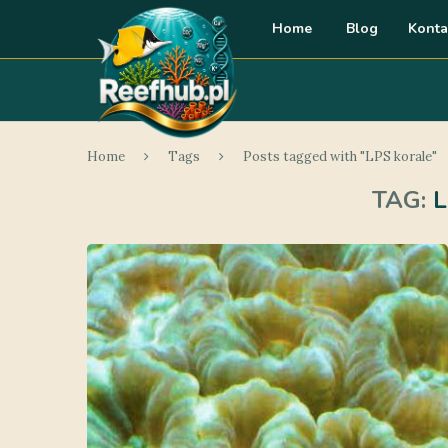
Home
Blog
Konta
Home
Tags
Posts tagged with "LPS korale"
TAG:
L