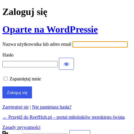
Zaloguj się
Oparte na WordPressie
Nazwa użytkownika lub adres email
Hasło
Zapamiętaj mnie
Zarejestruj się
|
Nie pamiętasz hasła?
← Przejdź do ReefHub.pl – portal miłośników morskiego świata
Zasady prywatności