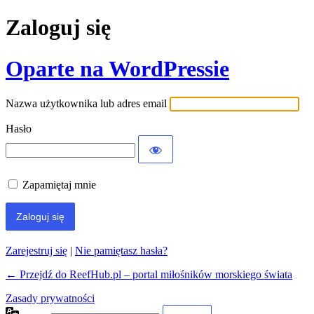
Zaloguj się
Oparte na WordPressie
Nazwa użytkownika lub adres email
Hasło
Zapamiętaj mnie
Zarejestruj się
|
Nie pamiętasz hasła?
← Przejdź do ReefHub.pl – portal miłośników morskiego świata
Zasady prywatności