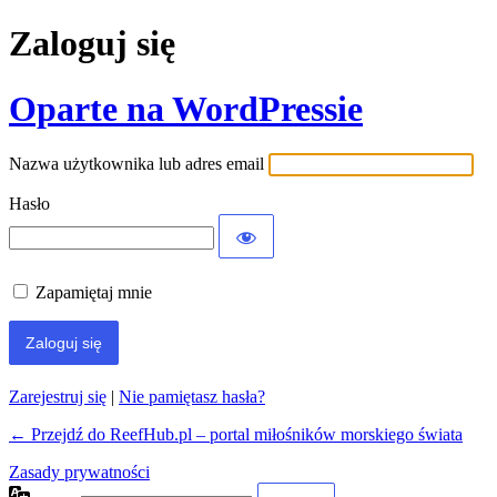
Zaloguj się
Oparte na WordPressie
Nazwa użytkownika lub adres email
Hasło
Zapamiętaj mnie
Zarejestruj się
|
Nie pamiętasz hasła?
← Przejdź do ReefHub.pl – portal miłośników morskiego świata
Zasady prywatności