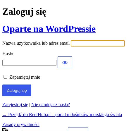
Zaloguj się
Oparte na WordPressie
Nazwa użytkownika lub adres email
Hasło
Zapamiętaj mnie
Zarejestruj się
|
Nie pamiętasz hasła?
← Przejdź do ReefHub.pl – portal miłośników morskiego świata
Zasady prywatności