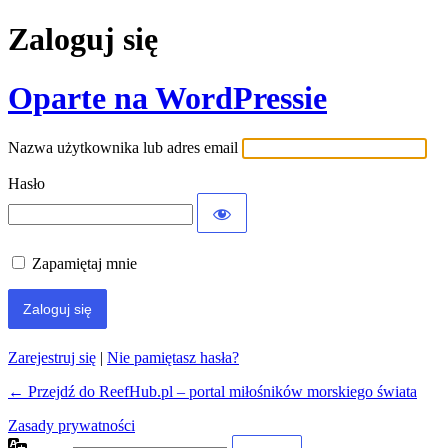
Zaloguj się
Oparte na WordPressie
Nazwa użytkownika lub adres email
Hasło
Zapamiętaj mnie
Zarejestruj się
|
Nie pamiętasz hasła?
← Przejdź do ReefHub.pl – portal miłośników morskiego świata
Zasady prywatności