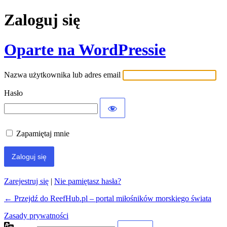
Zaloguj się
Oparte na WordPressie
Nazwa użytkownika lub adres email
Hasło
Zapamiętaj mnie
Zarejestruj się
|
Nie pamiętasz hasła?
← Przejdź do ReefHub.pl – portal miłośników morskiego świata
Zasady prywatności