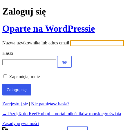
Zaloguj się
Oparte na WordPressie
Nazwa użytkownika lub adres email
Hasło
Zapamiętaj mnie
Zarejestruj się
|
Nie pamiętasz hasła?
← Przejdź do ReefHub.pl – portal miłośników morskiego świata
Zasady prywatności