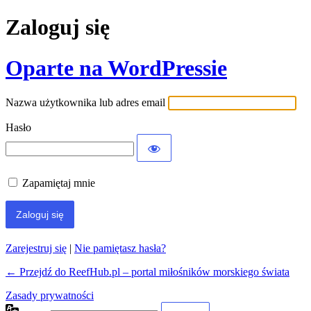
Zaloguj się
Oparte na WordPressie
Nazwa użytkownika lub adres email
Hasło
Zapamiętaj mnie
Zarejestruj się
|
Nie pamiętasz hasła?
← Przejdź do ReefHub.pl – portal miłośników morskiego świata
Zasady prywatności