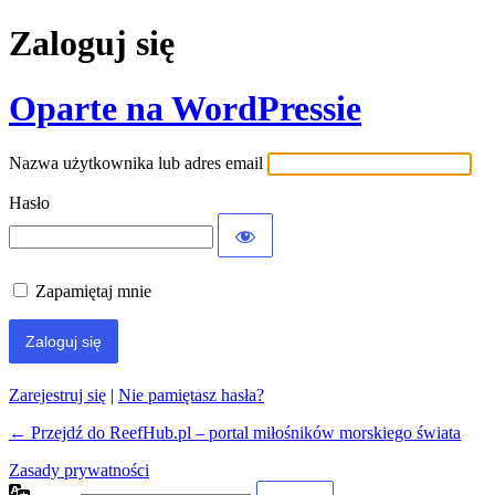
Zaloguj się
Oparte na WordPressie
Nazwa użytkownika lub adres email
Hasło
Zapamiętaj mnie
Zarejestruj się
|
Nie pamiętasz hasła?
← Przejdź do ReefHub.pl – portal miłośników morskiego świata
Zasady prywatności