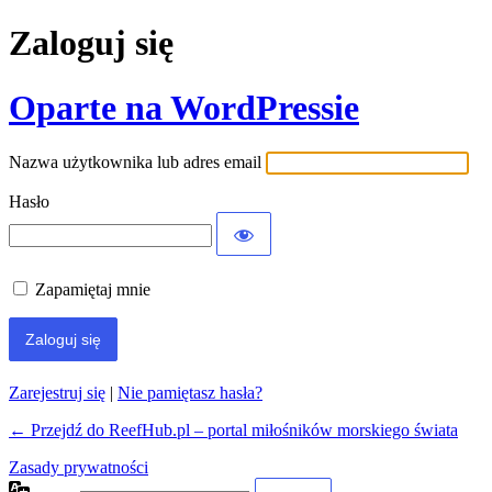
Zaloguj się
Oparte na WordPressie
Nazwa użytkownika lub adres email
Hasło
Zapamiętaj mnie
Zarejestruj się
|
Nie pamiętasz hasła?
← Przejdź do ReefHub.pl – portal miłośników morskiego świata
Zasady prywatności