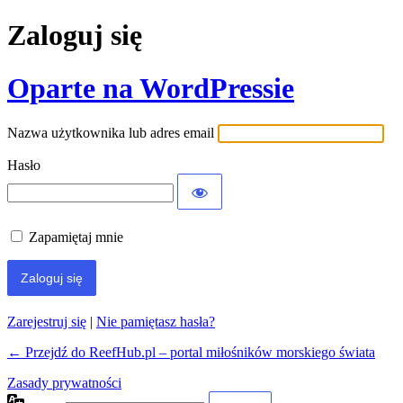
Zaloguj się
Oparte na WordPressie
Nazwa użytkownika lub adres email
Hasło
Zapamiętaj mnie
Zarejestruj się
|
Nie pamiętasz hasła?
← Przejdź do ReefHub.pl – portal miłośników morskiego świata
Zasady prywatności