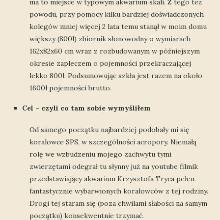
ma to miejsce w typowym akwarium skali. Z tego też
powodu, przy pomocy kilku bardziej doświadczonych
kolegów mniej więcej 2 lata temu stanął w moim domu
większy (800l) zbiornik słonowodny o wymiarach
162x82x60 cm wraz z rozbudowanym w późniejszym
okresie zapleczem o pojemności przekraczającej
lekko 800l. Podsumowując szkła jest razem na około
1600l pojemności brutto.
Cel – czyli co tam sobie wymyśliłem
Od samego początku najbardziej podobały mi się
koralowce SPS, w szczególności acropory. Niemałą
rolę we wzbudzeniu mojego zachwytu tymi
zwierzętami odegrał tu słynny już na youtube filmik
przedstawiający akwarium Krzysztofa Tryca pełen
fantastycznie wybarwionych koralowców z tej rodziny.
Drogi tej staram się (poza chwilami słabości na samym
początku) konsekwentnie trzymać.