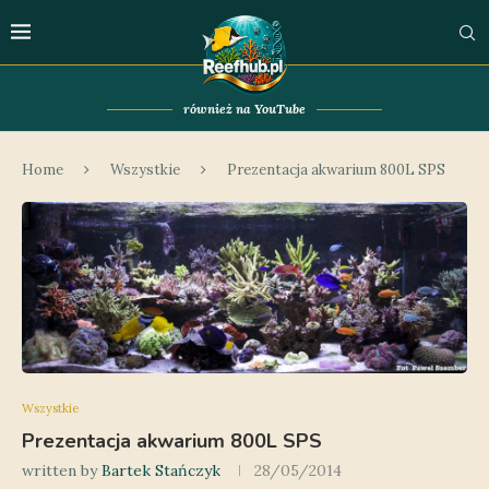
również na YouTube
Home
Wszystkie
Prezentacja akwarium 800L SPS
Wszystkie
Prezentacja akwarium 800L SPS
written by
Bartek Stańczyk
28/05/2014