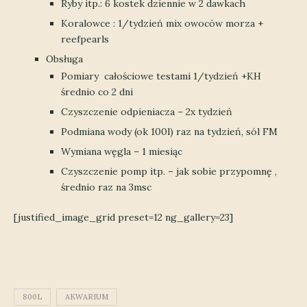
Ryby itp.: 6 kostek dziennie w 2 dawkach
Koralowce : 1/tydzień mix owoców morza +
reefpearls
Obsługa
Pomiary całościowe testami 1/tydzień +KH
średnio co 2 dni
Czyszczenie odpieniacza – 2x tydzień
Podmiana wody (ok 100l) raz na tydzień, sól FM
Wymiana węgla – 1 miesiąc
Czyszczenie pomp itp. – jak sobie przypomnę ,
średnio raz na 3msc
[justified_image_grid preset=12 ng_gallery=23]
800L
AKWARIUM