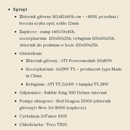
Sprzęt
Zbiornik główny 162x82x60h cm – ~800l, przednia i
boczna szyba opti, szkło 12mm
Zaplecze : sump 140x70x45h,
szczepkarium 120x50x25h, refugium 120x50x25h,
zbiornik do podmian w locie 120x50x25h
Oświetlenie
Zbiornik główny : ATI Powermodule 10x80W
Szczepkarium : 6x39W T5 – producent typu Made
in China
Refugium : ATI T5 2x24W + lampka T5 28W
Odpieniacz : Bubble King 300 Deluxe internal
Pompy obiegowe : Red Dragon 12000 (zbiornik
główny)+ New Jet 8000 (zaplecze)
Cyrkulacja 3xTunze 6105
Chłodziarka : Teco TR20