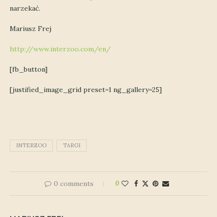
narzekać.
Mariusz Frej
http://www.interzoo.com/en/
[fb_button]
[justified_image_grid preset=1 ng_gallery=25]
INTERZOO
TARGI
0 comments
0