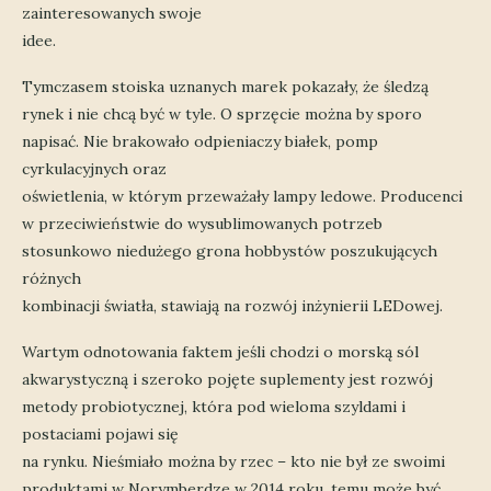
zainteresowanych swoje
idee.
Tymczasem stoiska uznanych marek pokazały, że śledzą
rynek i nie chcą być w tyle. O sprzęcie można by sporo
napisać. Nie brakowało odpieniaczy białek, pomp
cyrkulacyjnych oraz
oświetlenia, w którym przeważały lampy ledowe. Producenci
w przeciwieństwie do wysublimowanych potrzeb
stosunkowo niedużego grona hobbystów poszukujących
różnych
kombinacji światła, stawiają na rozwój inżynierii LEDowej.
Wartym odnotowania faktem jeśli chodzi o morską sól
akwarystyczną i szeroko pojęte suplementy jest rozwój
metody probiotycznej, która pod wieloma szyldami i
postaciami pojawi się
na rynku. Nieśmiało można by rzec – kto nie był ze swoimi
produktami w Norymberdze w 2014 roku, temu może być