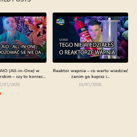
 AIO (All-in-One) w
Reaktor wapnia – co warto wiedzieć
kim – czy to koniec...
zanim go kupisz i...
7/07/2026
13/07/2026