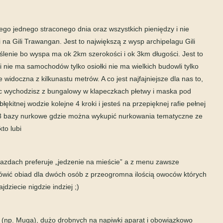
tego jednego straconego dnia oraz wszystkich pieniędzy i nie
 na Gili Trawangan. Jest to największą z wysp archipelagu Gili
lenie bo wyspa ma ok 2km szerokości i ok 3km długości. Jest to
 nie ma samochodów tylko osiołki nie ma wielkich budowli tylko
widoczna z kilkunastu metrów. A co jest najfajniejsze dla nas to,
Wiec wychodzisz z bungalowy w klapeczkach płetwy i maska pod
łękitnej wodzie kolejne 4 kroki i jesteś na przepięknej rafie pełnej
ż 3 bazy nurkowe gdzie można wykupić nurkowania tematyczne ze
to lubi
jazdach preferuje „jedzenie na mieście” a z menu zawsze
ówić obiad dla dwóch osób z przeogromna ilością owoców których
ziecie nigdzie indziej ;)
wo (np. Muga), dużo drobnych na napiwki aparat i obowiązkowo