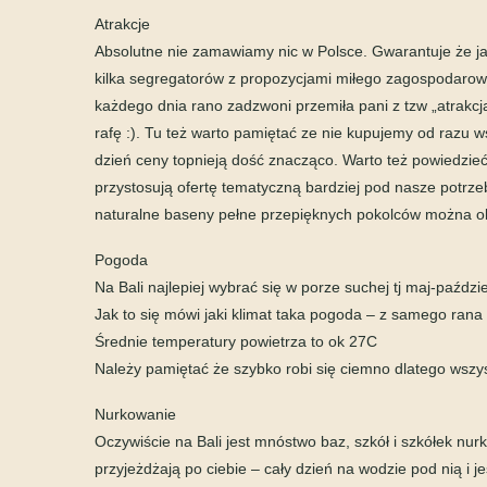
Atrakcje
Absolutne nie zamawiamy nic w Polsce. Gwarantuje że jak
kilka segregatorów z propozycjami miłego zagospodarow
każdego dnia rano zadzwoni przemiła pani z tzw „atrakc
rafę :). Tu też warto pamiętać ze nie kupujemy od razu w
dzień ceny topnieją dość znacząco. Warto też powiedzieć
przystosują ofertę tematyczną bardziej pod nasze potrze
naturalne baseny pełne przepięknych pokolców można obe
Pogoda
Na Bali najlepiej wybrać się w porze suchej tj maj-paździe
Jak to się mówi jaki klimat taka pogoda – z samego ran
Średnie temperatury powietrza to ok 27C
Należy pamiętać że szybko robi się ciemno dlatego wszys
Nurkowanie
Oczywiście na Bali jest mnóstwo baz, szkół i szkółek nu
przyjeżdżają po ciebie – cały dzień na wodzie pod nią i