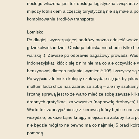
noclegu wliczona jest też obsługa logistyczna związana z
między lotniskiem a częścią turystyczną nie są małe a p
kombinowanie środków transportu.
Lotnisko
Po długiej i wyczerpującej podróży można odnieść wrażeni
gdziekolwiek indziej. Obsługa lotniska nie chodzi tylko 
walizką :). Zawsze po odprawie bagażowy prowadzi Was 
Indonezyjska), kłócić się z nim nie ma co ale oczywiście 
benzynowej dlatego najlepiej wymienić 10$ i wszyscy są s
Po wyjściu z lotniska kolejny szok wydaje się jak by jaka
multum ludzi chce nas zabrać ze sobą – ale my szukamy t
Istotną sprawą jest to że warto mieć ze sobą zawsze kilk
drobnych gratyfikacji za wszystko (naprawdę drobnych) i du
Warto też zaprzyjaźnić się z kierowcą który będzie nas z
wszędzie, pokaże fajne knajpy miejsca na zakupy itp a po
nie będzie mógł to na pewno ma co najmniej 5 braci któ
pomogą.