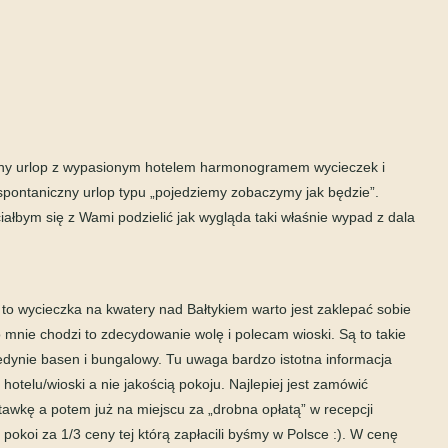
wany urlop z wypasionym hotelem harmonogramem wycieczek i
spontaniczny urlop typu „pojedziemy zobaczymy jak będzie”.
ciałbym się z Wami podzielić jak wygląda taki właśnie wypad z dala
 to wycieczka na kwatery nad Bałtykiem warto jest zaklepać sobie
 mnie chodzi to zdecydowanie wolę i polecam wioski. Są to takie
edynie basen i bungalowy. Tu uwaga bardzo istotna informacja
hotelu/wioski a nie jakością pokoju. Najlepiej jest zamówić
stawkę a potem już na miejscu za „drobna opłatą” w recepcji
koi za 1/3 ceny tej którą zapłacili byśmy w Polsce :). W cenę