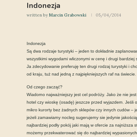
Indonezja
written by
Marcin Grabowski
05/04/2014
Indonezja
Są dwa rodzaje turystyki – jeden to dokładnie zaplano
wszystkimi wygodami wliczonymi w cenę i drugi bardziej 
Ja zdecydowanie preferuję ten drugi rodzaj turystyki i ch
od kraju, tuż nad jedną z najpiękniejszych raf na świecie.
Od czego zacząć?
Wiadomo najważniejszy jest cel podróży. Jako że nie jest
hotel czy wioskę (osadę) jeszcze przed wyjazdem. Jeśli o
mikro kurorty bez żadnych sklepów czy innych cudów – j
jeżeli zamawiamy nocleg sugerujemy sie jedynie jakością 
najbardziej podły pokój jaki mają w ofercie za najniższa 
możemy przekwaterować się do najbardziej wypasionych po