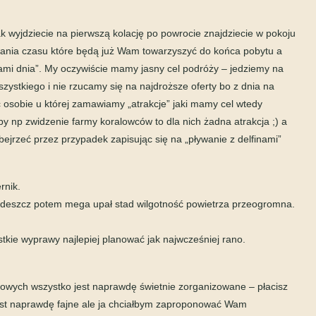
 wyjdziecie na pierwszą kolację po powrocie znajdziecie w pokoju
ania czasu które będą już Wam towarzyszyć do końca pobytu a
jami dnia”. My oczywiście mamy jasny cel podróży – jedziemy na
szystkiego i nie rzucamy się na najdroższe oferty bo z dnia na
 osobie u której zamawiamy „atrakcje” jaki mamy cel wtedy
by np zwidzenie farmy koralowców to dla nich żadna atrakcja ;) a
jrzeć przez przypadek zapisując się na „pływanie z delfinami”
rnik.
a deszcz potem mega upał stad wilgotność powietrza przeogromna.
tkie wyprawy najlepiej planować jak najwcześniej rano.
rkowych wszystko jest naprawdę świetnie zorganizowane – płacisz
 jest naprawdę fajne ale ja chciałbym zaproponować Wam