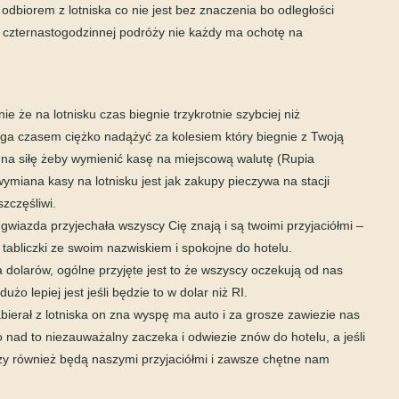
 odbiorem z lotniska co nie jest bez znaczenia bo odległości
o czternastogodzinnej podróży nie każdy ma ochotę na
e że na lotnisku czas biegnie trzykrotnie szybciej niż
biega czasem ciężko nadążyć za kolesiem który biegnie z Twoją
na siłę żeby wymienić kasę na miejscową walutę (Rupia
wymiana kasy na lotnisku jest jak zakupy pieczywa na stacji
zczęśliwi.
ś gwiazda przyjechała wszyscy Cię znają i są twoimi przyjaciółmi –
abliczki ze swoim nazwiskiem i spokojne do hotelu.
a dolarów, ogólne przyjęte jest to że wszyscy oczekują od nas
żo lepiej jest jeśli będzie to w dolar niż RI.
abierał z lotniska on zna wyspę ma auto i za grosze zawiezie nas
 nad to niezauważalny zaczeka i odwiezie znów do hotelu, a jeśli
rzy również będą naszymi przyjaciółmi i zawsze chętne nam