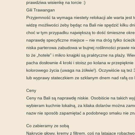
prawdziwa wisienkę na torcie :)
Gili Trawangan
Przyjemność ta wymaga niestety relokacji ale warta jest 
widzę możliwości żeby będąc na Bali nie spędzić kilku dni
choć w tym przypadku największą to dość śmieszne okreś
naprawdę specyficzne miejsce – nie ma dróg tylko ścieżki
niska parterowa zabudowa w bujnej roślinności prawie nie 
to że „hotele” i mikro knajpki są praktyczne na plaży. 
pacha dosłownie 4 kroki i stoisz po kolana w przepięknie b
kolorowego życia (uwaga na żółwie!). Oczywiście są te
lub wyprawy stateczkiem ze szklanym dnem nad rafą co k
Ceny
Ceny na Bali są naprawdę niskie. Osobiście na takich wy
wybieram kuchnie lokalną, za kilaka dolarów można zam
nazw nie sposób zapamiętać a podobnego smaku nie znajd
Co zabieramy ze sobą
Nakrycie głowy, kremy z filtrem, coś na latające robact