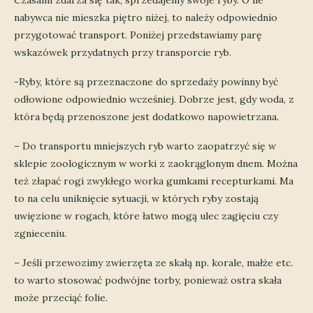
Czasami zdarza się tak, sprzedajemy swoje ryby. O ile
nabywca nie mieszka piętro niżej, to należy odpowiednio
przygotować transport. Poniżej przedstawiamy parę
wskazówek przydatnych przy transporcie ryb.
-Ryby, które są przeznaczone do sprzedaży powinny być
odłowione odpowiednio wcześniej. Dobrze jest, gdy woda, z
która będą przenoszone jest dodatkowo napowietrzana.
– Do transportu mniejszych ryb warto zaopatrzyć się w
sklepie zoologicznym w worki z zaokrąglonym dnem. Można
też złapać rogi zwykłego worka gumkami recepturkami. Ma
to na celu uniknięcie sytuacji, w których ryby zostają
uwięzione w rogach, które łatwo mogą ulec zagięciu czy
zgnieceniu.
– Jeśli przewozimy zwierzęta ze skałą np. korale, małże etc.
to warto stosować podwójne torby, ponieważ ostra skała
może przeciąć folie.