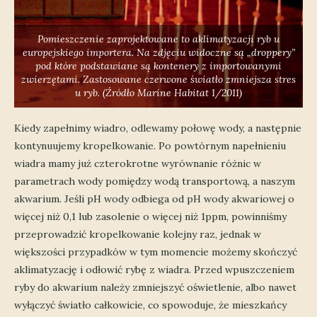
Pomieszczenie zaprojektowane to aklimatyzacji ryb u
europejskiego importera. Na zdjęciu widoczne są „droppery”
pod które podstawiane są kontenery z importowanymi
zwierzętami. Zastosowane czerwone światło zmniejsza stres
u ryb. (Źródło Marine Habitat 1/2011)
Kiedy zapełnimy wiadro, odlewamy połowę wody, a następnie
kontynuujemy kropelkowanie. Po powtórnym napełnieniu
wiadra mamy już czterokrotne wyrównanie różnic w
parametrach wody pomiędzy wodą transportową, a naszym
akwarium. Jeśli pH wody odbiega od pH wody akwariowej o
więcej niż 0,1 lub zasolenie o więcej niż 1ppm, powinniśmy
przeprowadzić kropelkowanie kolejny raz, jednak w
większości przypadków w tym momencie możemy skończyć
aklimatyzację i odłowić rybę z wiadra. Przed wpuszczeniem
ryby do akwarium należy zmniejszyć oświetlenie, albo nawet
wyłączyć światło całkowicie, co spowoduje, że mieszkańcy