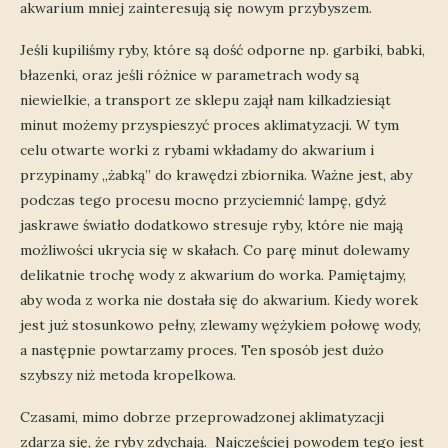
akwarium mniej zainteresują się nowym przybyszem.
Jeśli kupiliśmy ryby, które są dość odporne np. garbiki, babki,
błazenki, oraz jeśli różnice w parametrach wody są
niewielkie, a transport ze sklepu zajął nam kilkadziesiąt
minut możemy przyspieszyć proces aklimatyzacji. W tym
celu otwarte worki z rybami wkładamy do akwarium i
przypinamy „żabką” do krawędzi zbiornika. Ważne jest, aby
podczas tego procesu mocno przyciemnić lampę, gdyż
jaskrawe światło dodatkowo stresuje ryby, które nie mają
możliwości ukrycia się w skałach. Co parę minut dolewamy
delikatnie trochę wody z akwarium do worka. Pamiętajmy,
aby woda z worka nie dostała się do akwarium. Kiedy worek
jest już stosunkowo pełny, zlewamy wężykiem połowę wody,
a następnie powtarzamy proces. Ten sposób jest dużo
szybszy niż metoda kropelkowa.
Czasami, mimo dobrze przeprowadzonej aklimatyzacji
zdarza się, że ryby zdychają. Najczęściej powodem tego jest