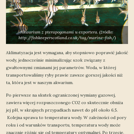
Akwarium z pterapogonami u exportera. (źródło:
http://fishkeeperscotland.co.uk/tag/marine-fish/)
Aklimatyzacja jest wymagana, aby stopniowo poprawić jakość
wody, jednocześnie minimalizując szok związany z
gwałtownymi zmianami jej parametrów. Woda, w której
transportowaliśmy ryby prawie zawsze gorszej jakości niż
ta, która jest w naszym akwarium.
Po pierwsze na skutek ograniczonej wymiany gazowej,
zawiera więcej rozpuszczonego CO2 co skutecznie obniża
jej pH, w skrajnych przypadkach nawet do pH około 6,5.
Kolejna sprawa to temperatura wody. W zależności od pory
roku i od warunków transportu, temperatura wody może
znacznie różnic się od temperatury optymalnej. Po trzecie,