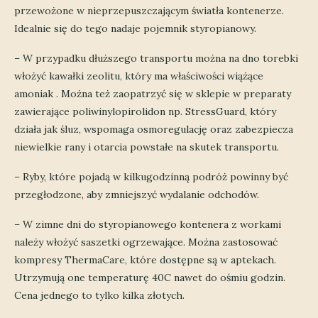
przewożone w nieprzepuszczającym światła kontenerze.
Idealnie się do tego nadaje pojemnik styropianowy.
– W przypadku dłuższego transportu można na dno torebki
włożyć kawałki zeolitu, który ma właściwości wiążące
amoniak . Można też zaopatrzyć się w sklepie w preparaty
zawierające poliwinylopirolidon np. StressGuard, który
działa jak śluz, wspomaga osmoregulację oraz zabezpiecza
niewielkie rany i otarcia powstałe na skutek transportu.
– Ryby, które pojadą w kilkugodzinną podróż powinny być
przegłodzone, aby zmniejszyć wydalanie odchodów.
– W zimne dni do styropianowego kontenera z workami
należy włożyć saszetki ogrzewające. Można zastosować
kompresy ThermaCare, które dostępne są w aptekach.
Utrzymują one temperaturę 40C nawet do ośmiu godzin.
Cena jednego to tylko kilka złotych.