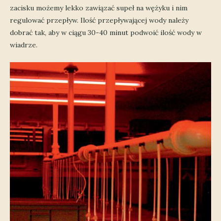
zacisku możemy lekko zawiązać supeł na wężyku i nim
regulować przepływ. Ilość przepływającej wody należy
dobrać tak, aby w ciągu 30-40 minut podwoić ilość wody w
wiadrze.