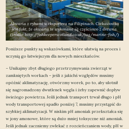
Akwaria z rybami u eksportera na Filipinach. Ciekawostką
jest fakt, że akwaria te wykonane są częściowo z drewna.
(źródło: http://fishkeeperscotland.co.uk/tag/marine-fish/)
Poniższe punkty są wskazówkami, które ułatwią na proces i
uczynią go łatwiejszym dla nowych mieszkańców.
– Unikajmy zbyt długiego przetrzymywania zwierząt w
zamkniętych workach – jeśli z jakichś względów musimy
opóźnić aklimatyzację, otwórzmy worek, po to, aby ulotnił
się nagromadzony dwutlenek węgla i żeby zapewnić dopływ
świeżego powietrza. Jeśli jednak transport trwał długo i pH
wody transportowej spadło poniżej 7, musimy przystąpić do
szybkiej aklimatyzacji. W niskim pH amoniak przekształca się
w jony amonowe, które są dużo mniej toksyczne niż amoniak.
Jeśli jednak zaczniemy zwlekać z rozcieńczaniem wody, pH w